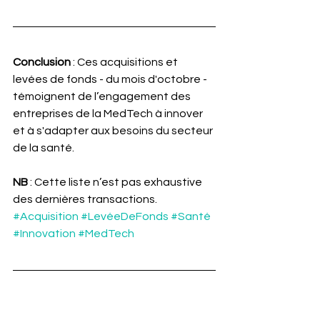
Conclusion
 : Ces acquisitions et 
levées de fonds - du mois d'octobre - 
témoignent de l’engagement des 
entreprises de la MedTech à innover 
et à s'adapter aux besoins du secteur 
de la santé.
NB
 : Cette liste n’est pas exhaustive 
des dernières transactions.
#Acquisition
#LevéeDeFonds
#Santé
#Innovation
#MedTech
Dans l'actualité également: 