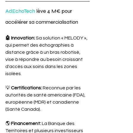
AdEchoTech
 lève 4 M€ pour 
accélérer sa commercialisation
🤖 Innovation: 
Sa solution « MELODY », 
qui permet des échographies à 
distance grâce à un bras robotisé, 
vise à répondre au besoin croissant 
d'accès aux soins dans les zones 
isolées.
💡 
Certifications: 
Reconnue par les 
autorités de santé américaine (FDA), 
européenne (MDR) et canadienne 
(Santé Canada).
🌎 
Financement: 
La Banque des 
Territoires et plusieurs investisseurs 