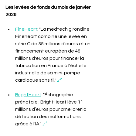
Les levées de fonds du mois de janvier 
2026 
FineHeart
: "La medtech girondine 
Fineheart combine une levée en 
série C de 35 millions d'euros et un 
financement européen de 48 
millions d'euros pour financer la 
fabrication en France à l'échelle 
industrielle de sa mini-pompe 
cardiaque sans fil." 
🔗
BrightHeart
: "Échographie 
prénatale : BrightHeart lève 11 
millions d’euros pour améliorer la 
détection des malformations 
grâce à l’IA." 
🔗