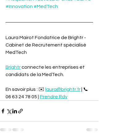
#Innovation
#MedTech
Laura Mairot Fondatrice de Brightr - 
Cabinet de Recrutement spécialisé 
MedTech
Brightr
 connecte les entreprises et 
candidats de la MedTech.
En savoir plus : ✉️ 
laura@brightr.fr
 | 📞 
06 63 24 78 05 | 
Prendre Rdv