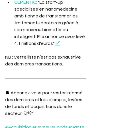
CEMENTIC
: "La start-up 
spécialisée en nanomédecine 
ambitionne de transformer les 
traitements dentaires grâce à 
son nouveau biomatériau 
intelligent. Elle annonce avoir levé 
4,1 millions d'euros." 
🔗
NB : Cette liste n’est pas exhaustive 
des dernières transactions.
🔔 Abonnez-vous pour rester informé 
des dernières offres d'emploi, levées 
de fonds et acquisitions dans le 
secteur. 🚀💡
#Acquisition
#LevéeDeFonds
#Santé