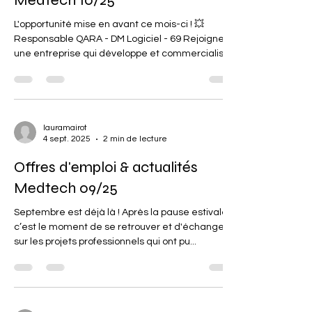
Medtech 10/25
L'opportunité mise en avant ce mois-ci ! 💥
Responsable QARA - DM Logiciel - 69 Rejoignez
une entreprise qui développe et commercialise
plusieurs solutions logicielles (Dispositifs
Médicaux et non Dispositifs Médicaux), basée en
Auvergne-Rhône-Alpes ! Les principales missions
à réaliser: Assurer le rôle de PCCVR Maintenir et
améliorer le SMQ Maintenir les certifications CE
lauramairot
4 sept. 2025
2 min de lecture
et accompagner sur les nouvelles à obtenir
Développer la stratégie réglementaire à
Offres d'emploi & actualités
l'international En
Medtech 09/25
Septembre est déjà là ! Après la pause estivale,
c’est le moment de se retrouver et d'échanger
sur les projets professionnels qui ont pu...