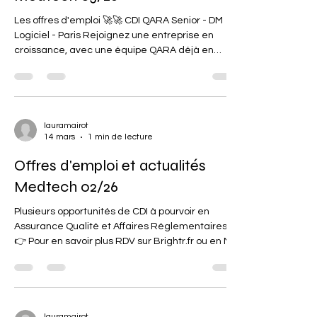
Les offres d'emploi 🚀🚀 CDI QARA Senior - DM
Logiciel - Paris Rejoignez une entreprise en
croissance, avec une équipe QARA déjà en
place ! Les missions principales: Rédiger la
documentation technique CE & FDA, Contribuer à
l'amélioration du SMQ, Gérer les NC / CAPA et les
audits. Profil recherché: +5 ans d'expérience en
QARA / Dispositif Médical Logiciel classe II 🔥🔥
lauramairot
14 mars
1 min de lecture
CDI Spécialiste QARA - DM Logiciel - Bordeaux
Rejoignez l'entreprise en tant que Premier QARA
Offres d'emploi et actualités
et par
Medtech 02/26
Plusieurs opportunités de CDI à pourvoir en
Assurance Qualité et Affaires Réglementaires !
👉 Pour en savoir plus RDV sur Brightr.fr ou en MP.
Les levées de fonds du mois de janvier 2026
FineHeart : "La medtech girondine Fineheart
combine une levée en série C de 35 millions
d'euros et un financement européen de 48
millions d'euros pour financer la fabrication en
lauramairot