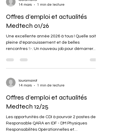
14 mars
1 min de lecture
France à l'échelle industrielle de sa mini-pompe
cardiaque sans fil." 🔗 BrightHeart : "Échographie
Offres d'emploi et actualités
prénatale
Medtech 01/26
Une excellente année 2026 à tous ! Quelle soit
pleine d'épanouissement et de belles
rencontres ✨. Un nouveau job pour démarrer
2026 en beauté ? CDI - Responsable QARA
Dispositif Médicaux Logiciels - Paris L'entreprise :
Une scaleup qui développe et commercialise
des DM logiciels Les missions principales : Définir
la stratégie réglementaire, Maintenir et
lauramairot
14 mars
1 min de lecture
améliorer le SMQ, Assurer le lien avec les
différentes équipes, Garantir le maintien des
Offres d'emploi et actualités
certifications existantes et l'ob
Medtech 12/25
Les opportunités de CDI à pourvoir 2 postes de
Responsable QARA en IDF - DM Physiques
Responsabilités Opérationnelles et