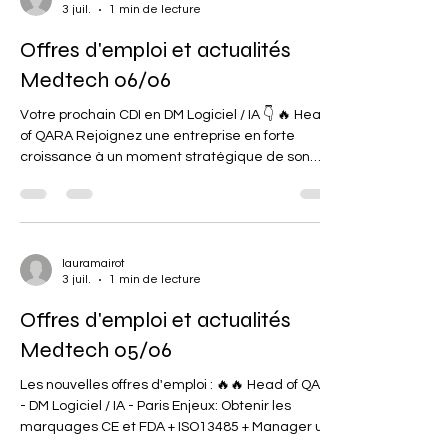
3 juil.
1 min de lecture
belles perspectives d'évolution. Scaleup en
croissance qui renforce son équipe QARA !
Offres d'emploi et actualités
Intégrez une entreprise - qui dév
Medtech 06/06
Votre prochain CDI en DM Logiciel / IA 👇 🔥 Head
of QARA Rejoignez une entreprise en forte
croissance à un moment stratégique de son
développement ! Enjeux: Obtenir les marquages
CE et FDA + ISO13485 + Manager une Chargée
QARA Les plus: Une entreprise qui grandit vite, un
produit innovant, des collaborateurs internes et
externes aux profils variés et reconnus pour leurs
lauramairot
3 juil.
1 min de lecture
expertises 🔥 Chargé QARA Contribuez à
l'amélioration de la santé mentale en rejoignant
Offres d'emploi et actualités
une startup en cr
Medtech 05/06
Les nouvelles offres d'emploi : 🔥🔥 Head of QARA
- DM Logiciel / IA - Paris Enjeux: Obtenir les
marquages CE et FDA + ISO13485 + Manager une