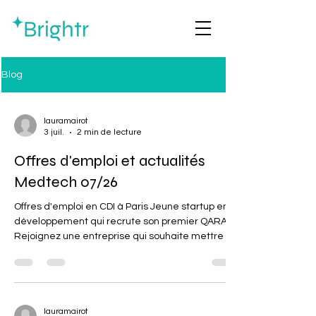
Blog
lauramairot
3 juil.
2 min de lecture
Offres d'emploi et actualités
Medtech 07/26
Offres d'emploi en CDI à Paris Jeune startup en
développement qui recrute son premier QARA !
Rejoignez une entreprise qui souhaite mettre sur
le marché un dispositif médical physique
innovant. Le challenge: accompagner
l'entreprise à l'obtention de l'ISO13485 et du
marquage CE. Les plus: une entreprise à taille
humaine, un produit à fort impact patient, de
lauramairot