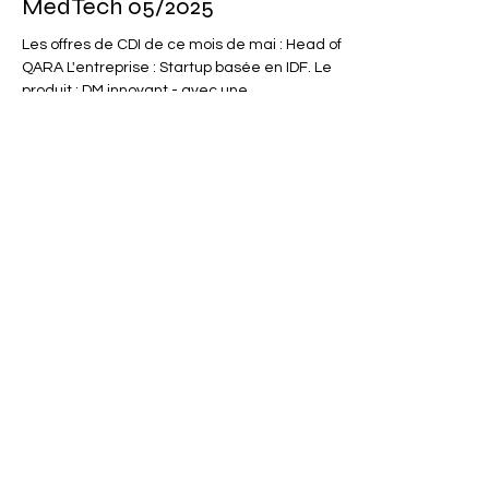
MedTech 05/2025
Les offres de CDI de ce mois de mai : Head of
QARA L'entreprise : Startup basée en IDF. Le
produit : DM innovant - avec une...
lauramairot
10 avr. 2025
1 min de lecture
Offres d'emploi & actualités
Medtech 04/2025
Nouvelles offres d’emploi, levées de fonds,
acquisitions. On fait le point sur ce qui bouge
dans l’écosystème Medtech ! 👇 📢 Une startup...