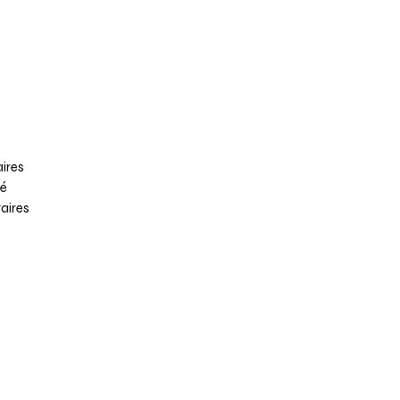
ires
té
aires