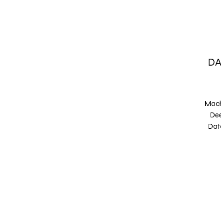
DA
Mach
Dee
Dat