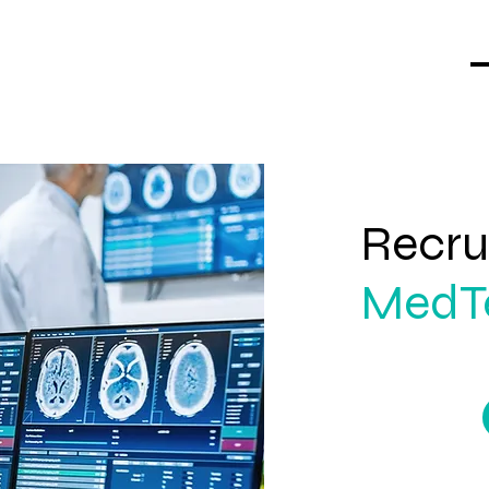
Recru
MedT